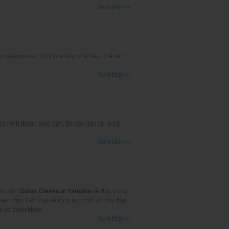
Xem tiếp >>
 và Acoustic. Chính vì vậy, chất liệu chế tạo
Xem tiếp >>
c hình thành tone đàn, thì dây đàn lại là bộ
Xem tiếp >>
seri đàn
Guitar Classical Yamaha
và đặc trưng
 seri đàn Tiến Đạt sẽ tổng hợp một số cây đàn
ựa và tham khảo.
Xem tiếp >>