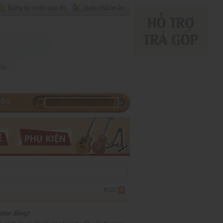
Đăng ký nhận bản tin
Quên mật khẩu
y...
 ĐỒ
RSS
phor đồng?