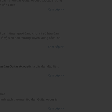
 cách chọn dây Guitar Acoutic tốt, các thương
h đàn Ghita.
Xem tiếp >>
ất cả những người đang chơi và sở hữu đàn
 là vệ sinh đàn thường xuyên, đúng cách, an
Xem tiếp >>
ọn đàn Guitar Acoustic
là cây đàn đầu tiên.
Xem tiếp >>
nhất
n danh sách thương hiệu
đàn Guitar Acoustic
Xem tiếp >>