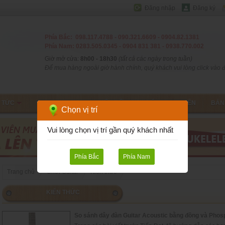
Đăng nhập
Đăng ký
Phía Bắc: 098.117.4788 - 090.321.6609 - 0904.82.1381
Phía Nam: 0283.505.0345 - 0904 831 381 - 0938.770.002
Giờ mở cửa:
8h00 - 18h30
(tất cả các ngày trong tuần)
Để mua hàng ngoài giờ hành chính, quý khách vui lòng click vào đâ
N TỨC
CHƠI GUITAR
LIÊN HỆ
T.TOÁN - V.CHUYỂN
BẢN
Chọn vị trí
Vui lòng chọn vị trí gần quý khách nhất
Phía Bắc
Phía Nam
Trang chủ
Chơi Guitar
Kiến thức
KIẾN THỨC
So sánh dây đàn Guitar Acoustic bằng đồng và Phos