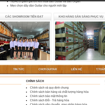
TIDACO giảm giá lớn khi mua đàn Guitar và đàn Organ
Mẹo chọn dây đàn Guitar cho người mới tập
CÁC SHOWROOM TIẾN ĐẠT
KHO HÀNG SẴN SÀNG PHỤC VỤ
TIN TỨC
CHƠI GUITAR
LIÊN HỆ
T.TOÁ
CHÍNH SÁCH
Chính sách và quy định chung
Chính sách bán hàng và chất lượng hàng hóa
Chính sách bảo mật thông tin
Chính sách Đổi - Trả hàng hóa
Chính sách vận chuyển, giao nhận hàng hóa