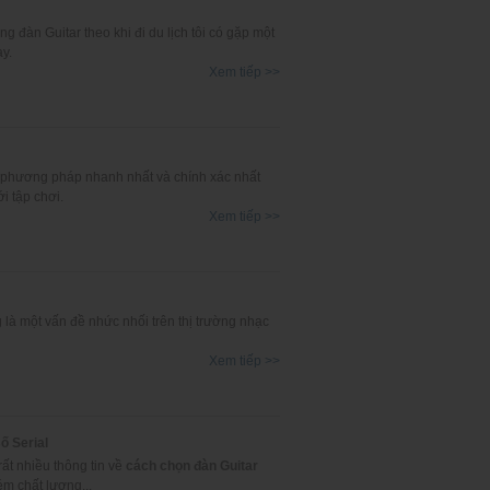
 đàn Guitar theo khi đi du lịch tôi có gặp một
y.
Xem tiếp >>
 phương pháp nhanh nhất và chính xác nhất
i tập chơi.
Xem tiếp >>
 là một vấn đề nhức nhối trên thị trường nhạc
Xem tiếp >>
ố Serial
rất nhiều thông tin về
cách chọn đàn Guitar
ém chất lượng...