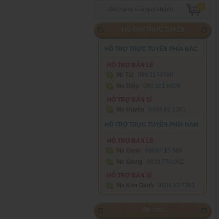
0
Giỏ hàng của quý khách
HỖ TRỢ TRỰC TUYẾN
HỖ TRỢ TRỰC TUYẾN PHÍA BẮC
HỖ TRỢ BÁN LẺ
Mr Tài
098 1174788‬
Ms Diệp
090.321.6609
HỖ TRỢ BÁN SỈ
Ms Huyền
0904.82.1381
HỖ TRỢ TRỰC TUYẾN PHÍA NAM
HỖ TRỢ BÁN LẺ
Ms Oanh
0909 015 886
Mr. Giang
0938.770.002
HỖ TRỢ BÁN SỈ
Ms Kim Oanh
0904.83.1381
TIN TỨC