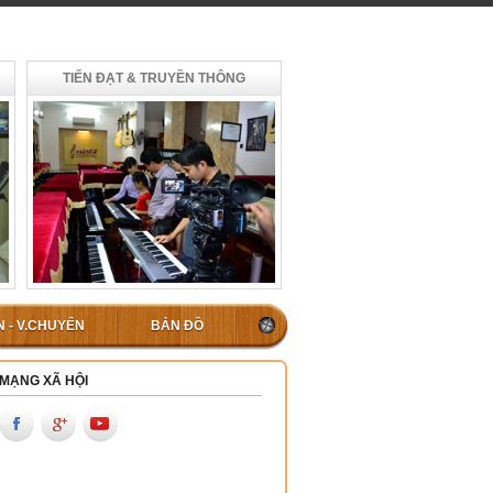
TIẾN ĐẠT & TRUYỀN THÔNG
N - V.CHUYỂN
BẢN ĐỒ
MẠNG XÃ HỘI