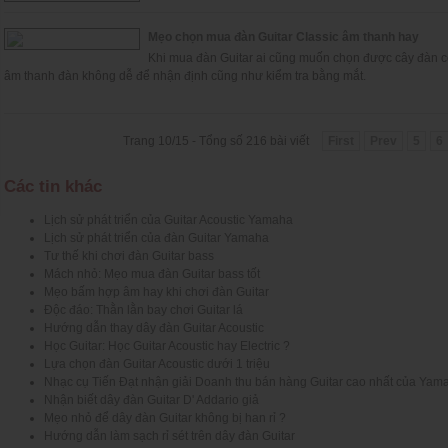
Mẹo chọn mua đàn Guitar Classic âm thanh hay
Khi mua đàn Guitar ai cũng muốn chọn được cây đàn có
âm thanh đàn không dễ để nhận định cũng như kiểm tra bằng mắt.
Trang 10/15 - Tổng số 216 bài viết
First
Prev
5
6
Các tin khác
Lịch sử phát triển của Guitar Acoustic Yamaha
Lịch sử phát triển của đàn Guitar Yamaha
Tư thế khi chơi đàn Guitar bass
Mách nhỏ: Mẹo mua đàn Guitar bass tốt
Mẹo bấm hợp âm hay khi chơi đàn Guitar
Độc đáo: Thằn lằn bay chơi Guitar lá
Hướng dẫn thay dây đàn Guitar Acoustic
Học Guitar: Học Guitar Acoustic hay Electric ?
Lựa chọn đàn Guitar Acoustic dưới 1 triệu
Nhạc cụ Tiến Đạt nhận giải Doanh thu bán hàng Guitar cao nhất của Yam
Nhận biết dây đàn Guitar D' Addario giả
Mẹo nhỏ để dây đàn Guitar không bị han rỉ ?
Hướng dẫn làm sạch rỉ sét trên dây đàn Guitar