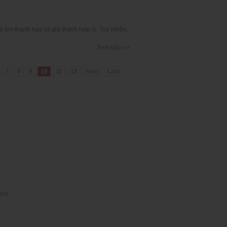
 âm thanh hay và giá thành hợp lý. Tuy nhiên,
Xem tiếp >>
7
8
9
10
11
12
Next
Last
aha