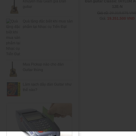
Đàn guitar Classic TAYLOR 
Khuyến mãi Giảm giá Đàn
12E-N
gutiar
Giá cũ:
20.319.075 VN
Giá:
19.351.500 VNĐ
Quà tặng đặc biệt khi mua sản
phẩm tại Nhạc cụ Tiến Đạt
Mua Pickup nào cho đàn
Guitar thùng
Làm sạch dây đàn Guitar như
thế nào?