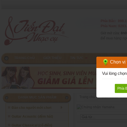
Phía Bắc: 098.1
Phía Nam: 0283.
Giờ mở cửa:
8h0
Để mua hàng ngoà
TRANG CHỦ
GIỚI THIỆU
TIN TỨC
CHƠI GUITAR
Chọn vị t
Vui lòng chọn
Phía 
Trang chủ
Đàn Guitar TAY
DANH MỤC SẢN PHẨM
Đàn cho người mới chơi
Guitar Acoustic (đệm hát)
Guitar Classical (cổ điển)