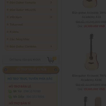
Đàn Guitar Yamaha
Đàn Guitar VALOTE
Đàn guitar Acoustic TA
Academy A10
Việt Nam
Giá cũ:
18.240.000 VN
Takavood
Giá:
16.500.000 VNĐ
Kriens
Các hãng khác
Đàn Guitar Cordoba
0
Giỏ hàng của quý khách
HỖ TRỢ TRỰC TUYẾN
Đàn guitar Acoustic TA
HỖ TRỢ TRỰC TUYẾN PHÍA BẮC
Academy A10E
Giá cũ:
22.160.000 VN
HỖ TRỢ BÁN LẺ
Giá:
19.500.000 VNĐ
Mr Tài
098 1174788‬
Ms Diệp
090.321.6609
HỖ TRỢ BÁN SỈ