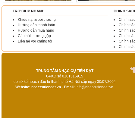
TRỢ GIÚP NHANH
CHÍNH SÁC
Khiếu nại & bồi thường
Chính sác
Hướng dẫn thanh toán
Chính sá
Hướng dẫn mua hàng
Chính sác
Câu hỏi thường gặp
Chính sác
Liên hệ với chúng tôi
Chính sá
Chính sá
TRUNG TÂM NHẠC CỤ TIẾN ĐẠT
GPKD số 0101516915
do sở kế hoạch đầu tư thành phố Hà Nội cấp ngày 30/07/2004
Website:
nhaccutiendat.vn
-
Email:
info@nhaccutiendat.vn