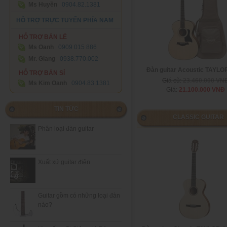
Ms Huyền
0904.82.1381
HỖ TRỢ TRỰC TUYẾN PHÍA NAM
HỖ TRỢ BÁN LẺ
Ms Oanh
0909 015 886
Mr. Giang
0938.770.002
Đàn guitar Acoustic TAYLO
HỖ TRỢ BÁN SỈ
Giá cũ:
23.460.000 VN
Ms Kim Oanh
0904.83.1381
Giá:
21.100.000 VNĐ
TIN TỨC
CLASSIC GUITAR
Phân loại đàn guitar
Xuất xứ guitar điện
Guitar gồm có những loại đàn
nào?