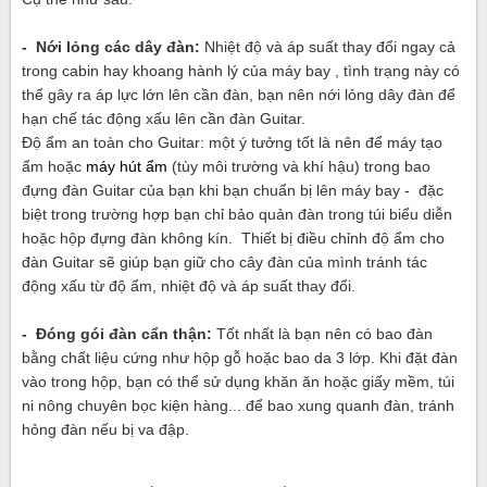
- Nới lỏng các dây đàn:
Nhiệt độ và áp suất thay đổi ngay cả
trong cabin hay khoang hành lý của máy bay , tình trạng này có
thể gây ra áp lực lớn lên cần đàn, bạn nên nới lỏng dây đàn để
hạn chế tác động xấu lên cần đàn Guitar.
Độ ẩm an toàn cho Guitar: một ý tưởng tốt là nên để máy tạo
ẩm hoặc
máy hút ẩm
(tùy môi trường và khí hậu) trong bao
đựng đàn Guitar của bạn khi bạn chuẩn bị lên máy bay - đặc
biệt trong trường hợp bạn chỉ bảo quản đàn trong túi biểu diễn
hoặc hộp đựng đàn không kín. Thiết bị điều chỉnh độ ẩm cho
đàn Guitar sẽ giúp bạn giữ cho cây đàn của mình tránh tác
động xấu từ độ ẩm, nhiệt độ và áp suất thay đổi.
- Đóng gói đàn cẩn thận:
Tốt nhất là bạn nên có bao đàn
bằng chất liệu cứng như hộp gỗ hoặc bao da 3 lớp. Khi đặt đàn
vào trong hộp, bạn có thể sử dụng khăn ăn hoặc giấy mềm, túi
ni nông chuyên bọc kiện hàng... để bao xung quanh đàn, tránh
hỏng đàn nếu bị va đập.