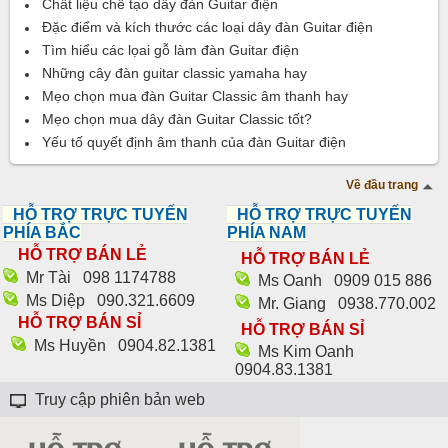
Chất liệu chế tạo dây đàn Guitar điện
Đặc điểm và kích thước các loại dây đàn Guitar điện
Tìm hiểu các lọai gỗ làm đàn Guitar điện
Những cây đàn guitar classic yamaha hay
Mẹo chọn mua đàn Guitar Classic âm thanh hay
Mẹo chọn mua dây đàn Guitar Classic tốt?
Yếu tố quyết định âm thanh của đàn Guitar điện
Về đầu trang
HỖ TRỢ TRỰC TUYẾN
HỖ TRỢ TRỰC TUYẾN
PHÍA BẮC
PHÍA NAM
HỖ TRỢ BÁN LẺ
HỖ TRỢ BÁN LẺ
Mr Tài
098 1174788‬
Ms Oanh
0909 015 886
Ms Diệp
090.321.6609
Mr. Giang
0938.770.002
HỖ TRỢ BÁN SỈ
HỖ TRỢ BÁN SỈ
Ms Huyền
0904.82.1381
Ms Kim Oanh
0904.83.1381
Truy cập phiên bản web