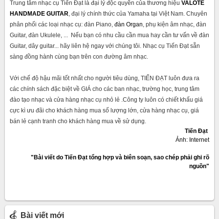
Trung tâm nhạc cụ Tiến Đạt là đại lý độc quyền của thương hiệu
VALOTE
HANDMADE GUITAR
, đại lý chính thức của Yamaha tại Việt Nam. Chuyên
phân phối các loại nhạc cụ: đàn Piano,
đàn Organ
, ph
ụ kiện âm nhạc, đàn
Guitar, đàn Ukulele, ... Nếu bạn có nhu cầu cần mua hay cần tư vấn về đàn
Guitar, dây guitar... hãy liên hệ ngay với chúng tôi. Nhạc cụ Tiến Đạt sẵn
sàng đồng hành cùng bạn trên con đường âm nhạc.
Với chế độ hậu mãi tốt nhất cho người tiêu dùng, TIẾN ĐẠT luôn đưa ra
các chính sách đặc biệt về GIÁ cho các ban nhạc, trường học, trung tâm
đào tạo nhạc và cửa hàng nhạc cụ nhỏ lẻ .Công ty luôn có chiết khấu giá
cực kì ưu đãi cho khách hàng mua số lượng lớn, cửa hàng nhạc cụ, giá
bán lẻ cạnh tranh cho khách hàng mua về sử dụng.
Tiến Đạt
Ảnh: Internet
"Bài viết do Tiến Đạt tổng hợp và biên soạn, sao chép phải ghi rõ
nguồn"
Bài viết mới