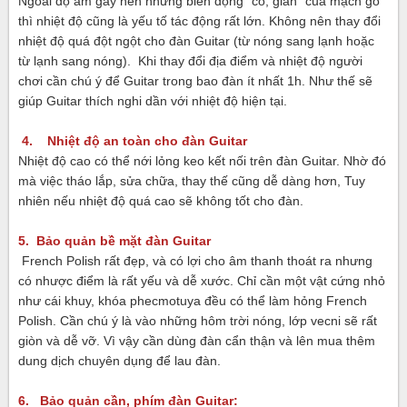
Ngoài độ ẩm gây nên những biến động “co, giãn” của mạch gỗ
thì nhiệt độ cũng là yếu tố tác động rất lớn. Không nên thay đổi
nhiệt độ quá đột ngột cho đàn Guitar (từ nóng sang lạnh hoặc
từ lạnh sang nóng). Khi thay đổi địa điểm và nhiệt độ người
chơi cần chú ý để Guitar trong bao đàn ít nhất 1h. Như thế sẽ
giúp Guitar thích nghi dần với nhiệt độ hiện tại.
4. Nhiệt độ an toàn cho đàn Guitar
Nhiệt độ cao có thể nới lỏng keo kết nối trên đàn Guitar. Nhờ đó
mà việc tháo lắp, sửa chữa, thay thế cũng dễ dàng hơn, Tuy
nhiên nếu nhiệt độ quá cao sẽ không tốt cho đàn.
5. Bảo quản bề mặt đàn Guitar
French Polish rất đẹp, và có lợi cho âm thanh thoát ra nhưng
có nhược điểm là rất yếu và dễ xước. Chỉ cần một vật cứng nhỏ
như cái khuy, khóa phecmotuya đều có thể làm hỏng French
Polish. Cần chú ý là vào những hôm trời nóng, lớp vecni sẽ rất
giòn và dễ vỡ. Vì vậy cần dùng đàn cẩn thận và lên mua thêm
dung dịch chuyên dụng để lau đàn.
6. Bảo quản cần, phím đàn Guitar: