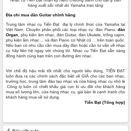
Nhạc cụ Tiến Đạt nhận kỷ niệm chương dành cho đại lý bán
hàng xuất sắc nhất do Yamaha trao tặng
Địa chỉ mua đàn Guitar chính hãng
Trung tâm nhạc cụ Tiến Đạt đại lý chính thức của Yamaha tại
Việt Nam. Chuyên phân phối các loại nhạc cụ: đàn Piano,
đàn
Organ
, phụ kiện âm nhạc, đàn Guitar, đàn Ukulele, trống cajon,
phụ kiện âm nhạc ... và đàn Piano cơ Nhật cũ ... trên toàn quốc.
Nếu bạn có nhu cầu cần mua dây đàn hoặc cần tư vấn về nhạc
cụ hãy liên hệ ngay với chúng tôi. Nhạc cụ Tiến Đạt sẵn sàng
đồng hành cùng bạn trên con đường âm nhạc.
Với chế độ hậu mãi tốt nhất cho người tiêu dùng, TIẾN ĐẠT
luôn đưa ra các chính sách đặc biệt về GIÁ cho các ban nhạc,
trường học, trung tâm đào tạo nhạc và cửa hàng nhạc cụ nhỏ lẻ
.Công ty luôn có chiết khấu giá cực kì ưu đãi cho khách hàng
mua số lượng lớn, cửa hàng nhạc cụ, giá bán lẻ cạnh tranh cho
khách hàng mua về sử dụng.
Tiến Đạt
(Tổng hợp)