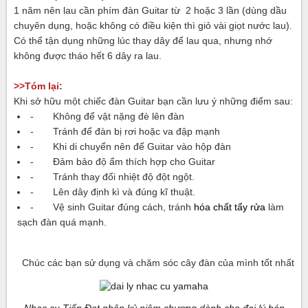
1 năm nên lau cần phím đàn Guitar từ 2 hoặc 3 lần (dùng dầu
chuyên dụng, hoặc không có điều kiện thì giỏ vài giọt nước lau).
Có thể tận dụng những lúc thay dây để lau qua, nhưng nhớ
không được tháo hết 6 dây ra lau.
>>Tóm lại:
Khi sở hữu một chiếc đàn Guitar bạn cần lưu ý những điểm sau:
- Không để vật nặng đè lên đàn
- Tránh để đàn bị rơi hoặc va đập mạnh
- Khi di chuyển nên để Guitar vào hộp đàn
- Đảm bảo độ ẩm thích hợp cho Guitar
- Tránh thay đổi nhiệt độ đột ngột.
- Lên dây định kì và đúng kĩ thuật.
- Vệ sinh Guitar đúng cách, tránh
hóa chất tẩy rửa
làm
sạch đàn quá mạnh.
Chúc các bạn sử dụng và chăm sóc cây đàn của mình tốt nhất