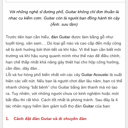
Với những nghệ sĩ đường phố, Guitar không chỉ đơn thuần là
nhạc cụ kiếm cơm. Guitar còn là người bạn đồng hành tin cậy
(Ảnh: sưu tầm)
Trước tiên bạn cần hiểu,
đàn Guitar
được làm bằng gỗ như:
tuyết tùng, vân sam.... Dù loại gỗ nào và cao cấp đến mấy cũng
sẽ bị ảnh hưởng bởi thời tiết và khí hậu. Vì thế bạn cần biết môi
trường và khí hậu xung quanh mình như thế nào để điều chỉnh,
hạn chế thấp nhất khả năng gây thiệt hại cho hộp công hưởng,
cần đàn, dây đàn...
Lỗi và hư hỏng phổ biến nhất với các cây
Guitar Acoustic
là xuất
hiện các vết nứt. Nếu bạn là người chơi đàn lâu năm, bạn có thể
nhanh chóng “bắt bệnh” cho Guitar bằng âm thanh mà nó tạo
ra. Tuy nhiên, với những người chưa có kinh nghiệm hoặc mới
bắt đầu thì rất khó. Cách tốt nhất là phòng tránh. Sau đây là 4
tác nhân nguy hiểm làm giảm tuổi thọ đàn
Guitar
của bạn:
1. Cách đặt đàn Gutar và di chuyển đàn