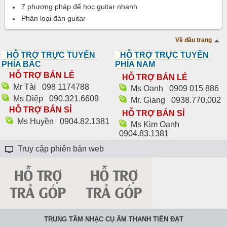
7 phương pháp để học guitar nhanh
Phân loại đàn guitar
Về đầu trang
HỖ TRỢ TRỰC TUYẾN
HỖ TRỢ TRỰC TUYẾN
PHÍA BẮC
PHÍA NAM
HỖ TRỢ BÁN LẺ
HỖ TRỢ BÁN LẺ
Mr Tài
098 1174788‬
Ms Oanh
0909 015 886
Ms Diệp
090.321.6609
Mr. Giang
0938.770.002
HỖ TRỢ BÁN SỈ
HỖ TRỢ BÁN SỈ
Ms Huyền
0904.82.1381
Ms Kim Oanh
0904.83.1381
Truy cập phiên bản web
TRUNG TÂM NHẠC CỤ ÂM THANH TIẾN ĐẠT