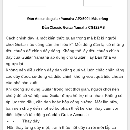
Đàn Acoustic guitar Yamaha APX500II-Màu trắng
Đàn Classic Guitar Yamaha CG122MS
Cách chỉnh dây là một kiến thức quan trọng mà bất kì người
chơi Guitar nào cũng cần tìm hiểu kĩ. Mỗi dòng đàn lại có những
tiêu chuẩn để chỉnh dây riêng. Không thể lấy tiêu chuẩn chỉnh
dây của
Guitar Yamaha
áp dụng cho
Guitar Tây Ban Nha
và
ngược lại.
Không nên điều chỉnh dây đàn căng quá và luôn chắc chắn rằng
các dây được sử dụng và điều chỉnh không vượt quá tiêu chuẩn
của nhà sản xuất.
Khi không sử dụng Guitar trong một thời gian, người chơi nên
chú ý để cổ và hộp của Guitar được hỗ trợ như nhau. Không có
áp lực trên đầu, cần đàn hoặc hộp cộng hưởng. Một lần nữa,
bạn nên chú ý đến một số bộ phận thiết kế khá nhạy cảm với
điều kiện và tác động của
đàn Guitar Acoustic.
- Thay dây:
Nên thay từng dây một, tránh tháo hết dây ra rồi mới lắp cả