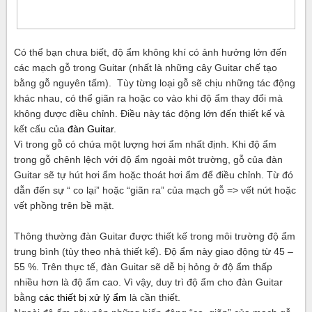
Có thể bạn chưa biết, độ ẩm không khí có ảnh hưởng lớn đến
các mạch gỗ trong Guitar (nhất là những cây Guitar chế tạo
bằng gỗ nguyên tấm). Tùy từng loại gỗ sẽ chịu những tác động
khác nhau, có thể giãn ra hoặc co vào khi độ ẩm thay đổi mà
không được điều chỉnh. Điều này tác động lớn đến thiết kế và
kết cấu của
đàn Guitar
.
Vì trong gỗ có chứa một lượng hơi ẩm nhất định. Khi độ ẩm
trong gỗ chênh lệch với độ ẩm ngoài môt trường, gỗ của đàn
Guitar sẽ tự hút hơi ẩm hoặc thoát hơi ẩm để điều chỉnh. Từ đó
dẫn đến sự “ co lại” hoặc “giãn ra” của mạch gỗ => vết nứt hoặc
vết phồng trên bề mặt.
Thông thường đàn Guitar được thiết kế trong môi trường độ ẩm
trung bình (tùy theo nhà thiết kế). Độ ẩm này giao động từ 45 –
55 %. Trên thực tế, đàn Guitar sẽ dễ bị hỏng ở độ ẩm thấp
nhiều hơn là độ ẩm cao. Vì vậy, duy trì độ ẩm cho đàn Guitar
bằng
các thiết bị xử lý ẩm
là cần thiết.