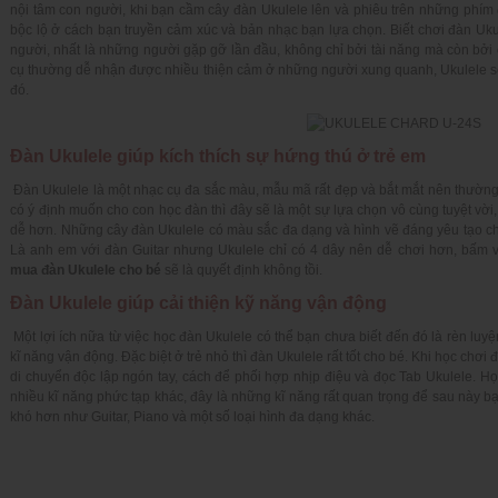
nội tâm con người, khi bạn cầm cây đàn Ukulele lên và phiêu trên những phím
bộc lộ ở cách bạn truyền cảm xúc và bản nhạc bạn lựa chọn. Biết chơi đàn Uk
người, nhất là những người gặp gỡ lần đầu, không chỉ bởi tài năng mà còn bởi
cụ thường dễ nhận được nhiều thiện cảm ở những người xung quanh, Ukulele sẽ 
đó.
Đàn Ukulele giúp kích thích sự hứng thú ở trẻ em
Đàn Ukulele là một nhạc cụ đa sắc màu, mẫu mã rất đẹp và bắt mắt nên thường 
có ý định muốn cho con học đàn thì đây sẽ là một sự lựa chọn vô cùng tuyệt vời
dễ hơn. Những cây đàn Ukulele có màu sắc đa dạng và hình vẽ đáng yêu tạo cho t
Là anh em với đàn Guitar nhưng Ukulele chỉ có 4 dây nên dễ chơi hơn, bấm v
mua đàn Ukulele cho bé
sẽ là quyết định không tồi.
Đ
àn Ukulele giúp cải thiện kỹ năng vận động
Một lợi ích nữa từ việc học đàn Ukulele có thể bạn chưa biết đến đó là rèn luyệ
kĩ năng vận động. Đặc biệt ở trẻ nhỏ thì đàn Ukulele rất tốt cho bé. Khi học chơi 
di chuyển độc lập ngón tay, cách để phối hợp nhịp điệu và đọc Tab Ukulele. H
nhiều kĩ năng phức tạp khác, đây là những kĩ năng rất quan trọng để sau này b
khó hơn như Guitar, Piano và một số loại hình đa dạng khác.