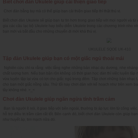
Biết chơi đàn Ukulele giúp cải thiện giao tiếp
Chơi đàn bằng tay mà có thể giúp bạn cải thiện giao tiếp thì thật thú vị.
Biết chơi đàn Ukulele sẽ giúp bạn tự tin hơn trong giao tiếp với mọi người và 
gia các câu lạc bộ Ukulele hay biểu diễn Ukulele trong các chương trình nho 
bạn mới và bắt đầu cho những chuyến đi mới khá thú vị.
UKULELE SQOE UK-410
Tập đàn Ukulele giúp bạn có một giấc ngủ thoải mái
Nghiên cứu chỉ ra rằng: việc lắng nghe những bản nhạc du dương, nhẹ nhàng 
chất lượng hơn. Nếu bạn bận rộn không có thời gian học đàn thì việc luyện tập n
vừa luyện tập lại vừa có lợi cho giấc ngủ trong đêm. Tập chơi những bản nhạc U
cho bạn một giấc nồng sâu. Thử tối nay chơi đàn với kế hoạch như trên xem b
tây không nhé. >_<
Chơi đàn Ukulele giúp ngăn ngừa tính trầm cảm
Bạn là người ít nói, ít giao tiếp với bên ngoài, thường bị áp lực lớn từ công việc
hỗ trợ điều trị trầm cảm rất tốt. Bên cạnh đó, biết chơi đàn Ukulele còn giúp b
như huyết áp, tim mạch nữa đó.