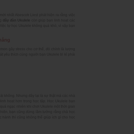
ới nhất Abescotr Liest phát hiện ra rằng việc
g
dây đàn Ukulele
còn giúp bạn linh hoạt các
 Việc tự học Ukulele không quá khó, vì vậy bạn
thẳng
mon gây stress cho cơ thể, đó chính là lượng
át yêu thích cùng người bạn Ukulele tri kỉ phải
hải không. Nhưng đây lại là sự thật mà các nhà
inh hoạt hơn trong học tập. Học Ukulele bạn
 quá ngạc nhiên khi chơi Ukulele một thời gian
 nhiên, bạn cũng đừng lầm tưởng rằng chả học
 hành thì cũng không thể giúp ích gì cho học