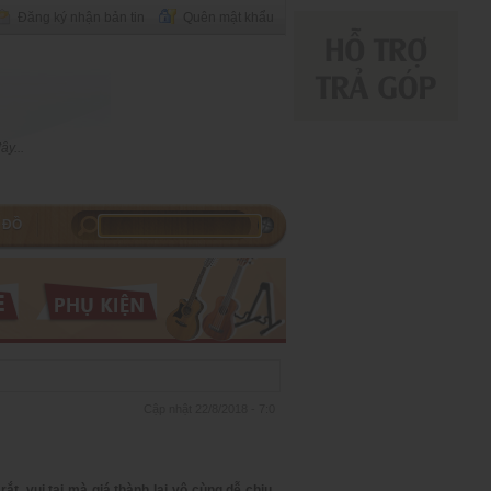
Đăng ký nhận bản tin
Quên mật khẩu
y...
 ĐỒ
Cập nhật 22/8/2018 - 7:0
ắt, vui tai mà giá thành lại vô cùng dễ chịu.