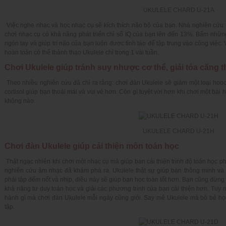
UKULELE CHARD U-21A
Việc nghe nhạc và học nhạc cụ sẽ kích thích não bộ của bạn. Nhà nghiên cứu m
chơi nhạc cụ có khả năng phát triển chỉ số IQ của bạn lên đến 13%. Bấm nhữn
ngón tay và giúp trí não của bạn luôn được tỉnh táo để tập trung vào công việc.
hoàn toàn có thể thành thạo Ukulele chỉ trong 1 vài tuần.
Chơi Ukulele giúp tránh suy nhược cơ thể, giải tỏa căng 
Theo nhiều nghiên cứu đã chỉ ra rằng: chơi đàn Ukulele sẽ giảm một loại hooc
cortisol giúp bạn thoải mái và vui vẻ hơn. Còn gì tuyệt vời hơn khi chơi một bài h
không nào.
UKULELE CHARD U-21H
Chơi đàn Ukulele giúp cải thiện môn toán học
Thật ngạc nhiên khi chơi một nhạc cụ mà giúp bạn cải thiện trình độ toán học p
nghiên cứu âm nhạc đã khám phá ra, Ukulele thật sự giúp bạn thông minh và l
phải tập đếm nốt và nhịp, điều này sẽ giúp bạn học toán tốt hơn. Bạn cũng đừng
khả năng tư duy toán học và giải các phương trình của bạn cải thiện hơn. Tuy
hành gì mà chơi đàn Ukulele mỗi ngày cũng giỏi. Say mê Ukulele mà bỏ bê học
tập.