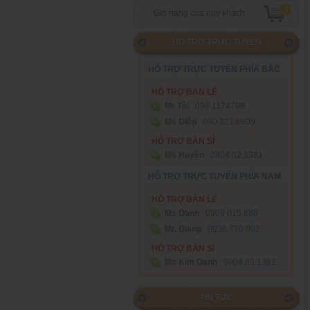
0
Giỏ hàng của quý khách
HỖ TRỢ TRỰC TUYẾN
HỖ TRỢ TRỰC TUYẾN PHÍA BẮC
HỖ TRỢ BÁN LẺ
Mr Tài
098 1174788‬
Ms Diệp
090.321.6609
HỖ TRỢ BÁN SỈ
Ms Huyền
0904.82.1381
HỖ TRỢ TRỰC TUYẾN PHÍA NAM
HỖ TRỢ BÁN LẺ
Ms Oanh
0909 015 886
Mr. Giang
0938.770.002
HỖ TRỢ BÁN SỈ
Ms Kim Oanh
0904.83.1381
TIN TỨC