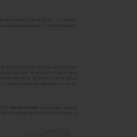
từ đó mở rộng mối quan hệ tốt hơn. Cơ hội tham
nhỏ cũng giúp chúng ta sẽ có thêm nhiều người
sẽ giúp đầu óc được thư giãn và có giấc ngủ
ó mỗi ngày trước khi đi ngủ sẽ vô cùng hợp lí,
kulele nhẹ nhàng, dễ chịu trước khi đi ngủ sẽ
ạn có một buổi đêm ngủ ngất ngây như con gà
. Việc
chơi đàn Ukulele
sẽ giúp ngăn ngừa và
ạn hạn chế những căn bệnh liên quan tới tâm lý