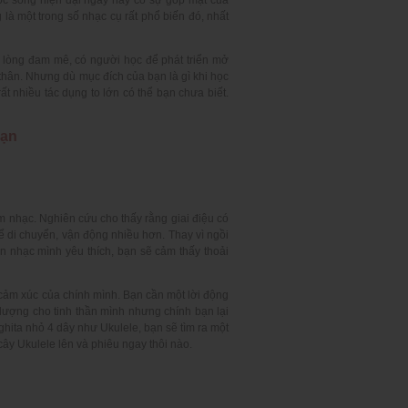
 là một trong số nhạc cụ rất phổ biến đó, nhất
ì lòng đam mê, có người học để phát triển mở
 thân. Nhưng dù mục đích của bạn là gì khi học
ất nhiều tác dụng to lớn có thể bạn chưa biết.
bạn
m nhạc. Nghiên cứu cho thấy rằng giai điệu có
ể di chuyển, vận động nhiều hơn. Thay vì ngồi
n nhạc mình yêu thích, bạn sẽ cảm thấy thoải
 cảm xúc của chính mình. Bạn cần một lời động
 lượng cho tinh thần mình nhưng chính bạn lại
ghita nhỏ 4 dây như Ukulele, bạn sẽ tìm ra một
cây Ukulele lên và phiêu ngay thôi nào.