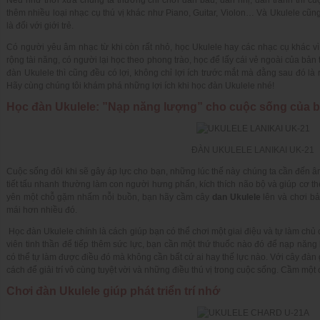
thêm nhiều loại nhạc cụ thú vị khác như Piano, Guitar, Violon… Và Ukulele cũng
là đối với giới trẻ.
Có người yêu âm nhạc từ khi còn rất nhỏ, học Ukulele hay các nhạc cụ khác v
rộng tài năng, có người lại học theo phong trào, học để lấy cái vẻ ngoài của bản
đàn Ukulele thì cũng đều có lợi, không chỉ lợi ích trước mắt mà đằng sau đó là r
Hãy cùng chúng tôi khám phá những lợi ích khi học đàn Ukulele nhé!
Học đàn Ukulele: ”Nạp năng lượng” cho cuộc sống của 
ĐÀN UKULELE LANIKAI UK-21
Cuộc sống đôi khi sẽ gây áp lực cho bạn, những lúc thế này chúng ta cần đến â
tiết tấu nhanh thường làm con người hưng phấn, kích thích não bộ và giúp cơ th
yên một chỗ gặm nhấm nỗi buồn, bạn hãy cầm cây
dan Ukulele
lên và chơi bả
mái hơn nhiều đó.
Học đàn Ukulele chính là cách giúp bạn có thể chơi một giai điệu và tự làm chủ
viên tinh thần để tiếp thêm sức lực, bạn cần một thứ thuốc nào đó để nạp năng
có thể tự làm được điều đó mà không cần bất cứ ai hay thế lực nào. Với cây đàn 
cách để giải trí vô cùng tuyệt vời và những điều thú vị trong cuộc sống. Cầm một 
Chơi đàn Ukulele giúp phát triển trí nhớ