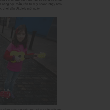
hả năng học toán, rèn tư duy nhanh nhạy hơn
ệc chơi đàn Ukulele mỗi ngày.
uộc sống hiện đại ngày nay có sự góp mặt của