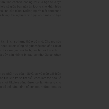
 đàn, tính cách và con người của bạn sẽ được
ulele sẽ giúp bạn gây ấn tượng cho khá nhiều
 cá tính của mình. Những người biết chơi nhạc
là một trải nghiệm rất tuyệt vời dành cho bạn
kích thích sự hứng thú ở trẻ nhỏ. Cha mẹ nếu
, học Ukulele cũng sẽ giúp việc học đàn Guitar
rẻ cảm giác vui thích, học tập sẽ thú vị hơn.
à gảy đàn không bị đau tay như Guitar,
chọn
n sự phối hợp của mắt và tay và giúp cải thiện
đàn Ukulele trẻ sẽ tìm hiểu cách làm thế nào để
ọc chơi Ukulele cũng được coi là nền tảng cho
ạn có thể nâng trình độ lên học những nhạc cụ