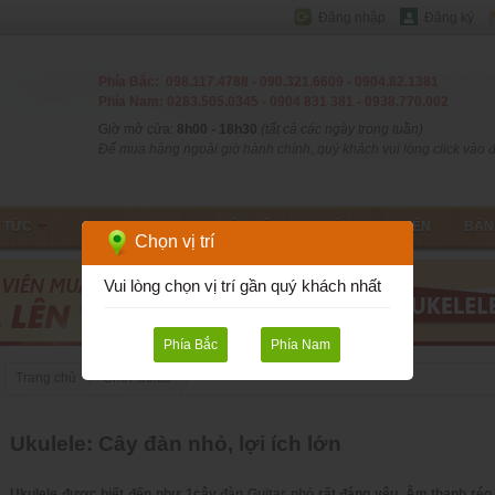
Đăng nhập
Đăng ký
Phía Bắc: 098.117.4788 - 090.321.6609 - 0904.82.1381
Phía Nam: 0283.505.0345 - 0904 831 381 - 0938.770.002
Giờ mở cửa:
8h00 - 18h30
(tất cả các ngày trong tuần)
Để mua hàng ngoài giờ hành chính, quý khách vui lòng click vào đâ
N TỨC
CHƠI GUITAR
LIÊN HỆ
T.TOÁN - V.CHUYỂN
BẢN
Chọn vị trí
Vui lòng chọn vị trí gần quý khách nhất
Phía Bắc
Phía Nam
Trang chủ
Chơi Guitar
Ukulele: Cây đàn nhỏ, lợi ích lớn
Ukulele
được biết đến như 1cây
đàn Guitar nhỏ
rất đáng yêu. Âm thanh réo r