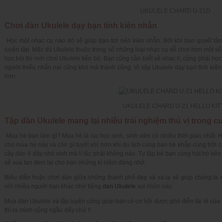
UKULELE CHARD U-21D
Chơi đàn Ukulele dạy bạn tính kiên nhẫn
Học một nhạc cụ nào đó sẽ giúp bạn trở nên kiên nhẫn. Bởi khi bạn quyết tâm 
luyện tập. Mặc dù Ukulele thuộc trong số những loại nhạc cụ dễ chơi hơn một s
học hỏi thì mới chơi Ukulele tiến bộ. Bạn cũng cần biết về nhạc lí, cũng phải 
người thiếu nhẫn nại cũng khó mà thành công. Vì vậy Ukulele dạy bạn tính kiên 
hơn.
UKULELE CHARD U-21 HELLO KIT
Tập đàn Ukulele mang lại nhiều trải nghiệm thú vị trong 
Mùa hè bạn làm gì? Mùa hè là lúc học sinh, sinh viên có nhiều thời gian nhất. Họ
cho mùa hè này và còn gì tuyệt vời hơn khi du lịch cùng bạn bè khắp cùng trời 
cây đàn 4 dây nhỏ xinh mà lí lắc phải không nào. Tụ tập bè bạn cùng hát hò bên
sẽ xua tan đem lại cho bạn những kỉ niệm đáng nhớ.
Biểu diễn hoặc chơi đàn giữa những thành phố đẹp và xa lạ sẽ giúp chúng ta 
với nhiều người bạn khác nhờ tiếng
dan Ukulele
vui nhộn này.
Mua đàn Ukulele và tập luyện cũng giúp bạn có cơ hội được phô diễn tài lẻ của 
thì ra mình cũng ngầu đấy chứ !!