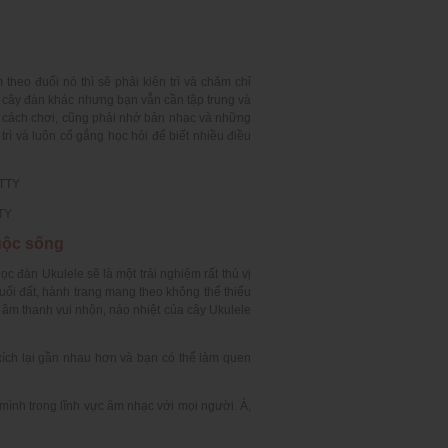
theo đuổi nó thì sẽ phải kiên trì và chăm chỉ
ố cây đàn khác nhưng bạn vẫn cần tập trung và
học cách chơi, cũng phải nhớ bản nhạc và những
trì và luôn cố gắng học hỏi để biết nhiều điều
TY
cuộc sống
c đàn Ukulele sẽ là một trải nghiệm rất thú vị
cuối đất, hành trang mang theo không thể thiếu
 âm thanh vui nhộn, náo nhiệt của cây Ukulele
xích lại gần nhau hơn và bạn có thể làm quen
mình trong lĩnh vực âm nhạc với mọi người. À,