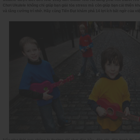
Chơi Ukulele không chỉ giúp bạn giải tỏa stress mà còn giúp bạn cải thiện k
và tăng cường trí nhớ. Hãy cùng Tiến Đạt khám phá
14 lợi ích bất ngờ của vi
Nếu như thời xưa chúng ta thường chỉ chơi đàn bầu, đàn nhị, đàn tranh thì c