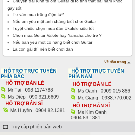
Chuyện trai Kinh tế ôm Guitar đi tỏ tình thất bại nằm khóc
gây sốt
Tư vấn mua trống điện tử?
Nếu em yêu một anh chàng biết chơi Guitar
Tuyệt chiêu chọn mua đàn Ukulele siêu tốt
Chọn mua Guitar Valote hay Yamaha cho trẻ ?
Nếu bạn yêu một cô nàng biết chơi Guitar
Là con gái thì nên biết chơi đàn
Về đầu trang
HỖ TRỢ TRỰC TUYẾN
HỖ TRỢ TRỰC TUYẾN
PHÍA BẮC
PHÍA NAM
HỖ TRỢ BÁN LẺ
HỖ TRỢ BÁN LẺ
Mr Tài
098 1174788‬
Ms Oanh
0909 015 886
Ms Diệp
090.321.6609
Mr. Giang
0938.770.002
HỖ TRỢ BÁN SỈ
HỖ TRỢ BÁN SỈ
Ms Huyền
0904.82.1381
Ms Kim Oanh
0904.83.1381
Truy cập phiên bản web