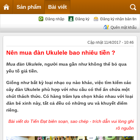
Sản phẩm
Bài viết
Đăng nhập
Đăng ký
Đăng ký nhận bản tin
Quên mật khẩu
Cập nhật 11/4/2017 - 10:46
Nên mua đàn Ukulele bao nhiêu tiền ?
Mua đàn Ukulele
, người mua gần như không thể bỏ qua
yếu tố giá tiền.
Giống như bất kỳ loại nhạc cụ nào khác, việc tìm kiếm các
cây đàn Ukulele phù hợp với nhu cầu có thể ẩn chứa một
chút thách thức. Có hàng trăm lựa chọn khác nhau với loại
đàn bé xinh này, tất cả đều có những ưu và khuyết điểm
riêng.
Bài viết do Tiến Đạt biên soạn, sao chép - trích dẫn vui lòng ghi
rõ nguồn