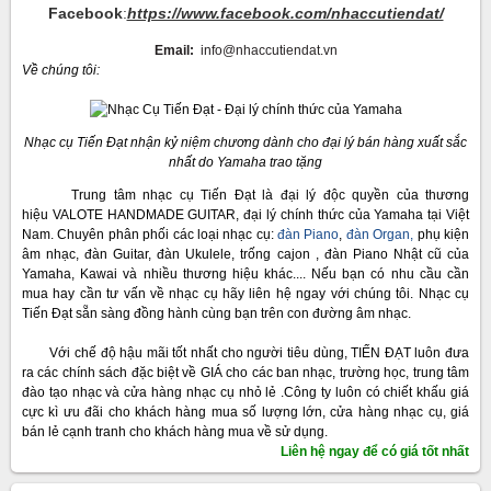
Facebook
:
https://www.facebook.com/nhaccutiendat/
Email:
info@nhaccutiendat.vn
Về chúng tôi:
Nhạc cụ Tiến Đạt nhận kỷ niệm chương dành cho đại lý bán hàng xuất sắc
nhất do Yamaha trao tặng
Trung tâm nhạc cụ Tiến Đạt là đại lý độc quyền của thương
hiệu VALOTE HANDMADE GUITAR, đại lý chính thức của Yamaha tại Việt
Nam. Chuyên phân phối các loại nhạc cụ:
đàn Piano
,
đàn Organ,
phụ kiện
âm nhạc, đàn Guitar, đàn Ukulele, trống cajon , đàn Piano Nhật cũ của
Yamaha, Kawai và nhiều thương hiệu khác.... Nếu bạn có nhu cầu cần
mua hay cần tư vấn về nhạc cụ hãy liên hệ ngay với chúng tôi. Nhạc cụ
Tiến Đạt sẵn sàng đồng hành cùng bạn trên con đường âm nhạc.
Với chế độ hậu mãi tốt nhất cho người tiêu dùng, TIẾN ĐẠT luôn đưa
ra các chính sách đặc biệt về GIÁ cho các ban nhạc, trường học, trung tâm
đào tạo nhạc và cửa hàng nhạc cụ nhỏ lẻ .Công ty luôn có chiết khấu giá
cực kì ưu đãi cho khách hàng mua số lượng lớn, cửa hàng nhạc cụ, giá
bán lẻ cạnh tranh cho khách hàng mua về sử dụng.
Liên hệ ngay để có giá tốt nhất