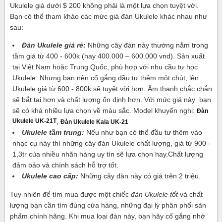
Ukulele giá dưới $ 200 không phải là một lựa chọn tuyệt vời.
Bạn có thể tham khảo các mức giá đàn Ukulele khác nhau như
sau:
Đàn Ukulele giá rẻ
:
Những cây đàn này thường nằm trong
tầm giá từ 400 - 600k (hay 400.000 – 600.000 vnd). Sản xuất
tại Việt Nam hoặc Trung Quốc, phù hợp với nhu cầu tự học
Ukulele. Nhưng bạn nên cố gắng đầu tư thêm một chút, lên
Ukulele giá từ 600 - 800k sẽ tuyệt vời hơn. Âm thanh chắc chắn
sẽ bắt tai hơn và chất lượng ổn định hơn. Với mức giá này bạn
sẽ có khá nhiều lựa chọn về màu sắc. Model khuyến nghị:
Đàn
Ukulele UK-21T
,
Đàn Ukulele Kala UK-21
Ukulele tầm trung:
Nếu như bạn có thể đầu tư thêm vào
nhạc cụ này thì những cây đàn Ukulele chất lượng, giá từ 900 -
1,3tr của nhiều nhãn hàng uy tín sẽ lựa chọn hay.Chất lượng
đảm bảo và chính sách hỗ trợ tốt.
Ukulele cao cấp:
Những cây đàn này có giá trên 2 triệu.
Tuy nhiên để tìm mua được một chiếc
đàn Ukulele tốt
và chất
lượng bạn cần tìm đúng cửa hàng, những đại lý phân phối sản
phẩm chính hãng. Khi mua loại đàn này, bạn hãy cố gắng nhớ