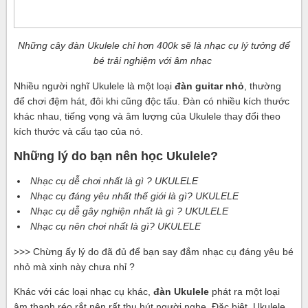
Những cây đàn Ukulele chỉ hơn 400k sẽ là nhạc cụ lý tưởng để
bé trải nghiệm với âm nhạc
Nhiều người nghĩ Ukulele là một loại
đàn guitar nhỏ
, thường
để chơi đệm hát, đôi khi cũng độc tấu. Đàn có nhiều kích thước
khác nhau, tiếng vọng và âm lượng của Ukulele thay đổi theo
kích thước và cấu tạo của nó.
Những lý do bạn nên học Ukulele?
Nhạc cụ dễ chơi nhất là gì ? UKULELE
Nhạc cụ đáng yêu nhất thế giới là gì? UKULELE
Nhạc cụ dễ gây nghiện nhất là gì ? UKULELE
Nhạc cụ nên chơi nhất là gì? UKULELE
>>> Chừng ấy lý do đã đủ để bạn say đắm nhạc cụ đáng yêu bé
nhỏ mà xinh này chưa nhỉ ?
Khác với các loại nhạc cụ khác,
đàn Ukulele
phát ra một loại
âm thanh réo rắt nên rất thu hút người nghe. Đặc biệt, Ukulele