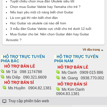
Tuyệt chiêu chọn mua đàn Ukulele siêu tốt
Chọn mua Guitar Valote hay Yamaha cho trẻ ?
Nếu bạn yêu một cô nàng biết chơi Guitar
Là con gái thì nên biết chơi đàn
Học Guitar và ukulele cái nào dễ hơn
3 mẫu đàn Guitar Valote cực chất cho trẻ dưới 12 tuổi
Mua Guitar cho bé: Nên chọn Guitar điện hay Guitar
Acoustic ?
Về đầu trang
HỖ TRỢ TRỰC TUYẾN
HỖ TRỢ TRỰC TUYẾN
PHÍA BẮC
PHÍA NAM
HỖ TRỢ BÁN LẺ
HỖ TRỢ BÁN LẺ
Mr Tài
098 1174788‬
Ms Oanh
0909 015 886
Ms Diệp
090.321.6609
Mr. Giang
0938.770.002
HỖ TRỢ BÁN SỈ
HỖ TRỢ BÁN SỈ
Ms Huyền
0904.82.1381
Ms Kim Oanh
0904.83.1381
Truy cập phiên bản web