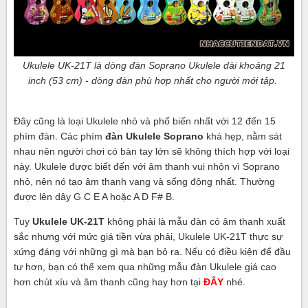
Ukulele UK-21T là dòng đàn Soprano Ukulele dài khoảng 21
inch (53 cm) - dòng đàn phù hợp nhất cho người mới tập.
Đây cũng là loại Ukulele nhỏ và phổ biến nhất với 12 đến 15
phím đàn. Các phím
đàn Ukulele Soprano
khá hẹp, nằm sát
nhau nên người chơi có bàn tay lớn sẽ không thích hợp với loại
này. Ukulele được biết đến với âm thanh vui nhộn vì Soprano
nhỏ, nên nó tạo âm thanh vang và sống động nhất. Thường
được lên dây G C E A hoặc A D F# B.
Tuy
Ukulele UK-21T
không phải là mẫu đàn có âm thanh xuất
sắc nhưng với mức giá tiền vừa phải, Ukulele UK-21T thực sự
xứng đáng với những gì mà bạn bỏ ra. Nếu có điều kiện để đầu
tư hơn, bạn có thể xem qua những mẫu đàn Ukulele giá cao
hơn chút xíu và âm thanh cũng hay hơn tại
ĐÂY
nhé.