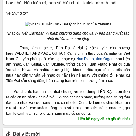
học nhé. Nếu kiên trì, bạn sẽ biết chơi Ukulele nhanh thôi.
Về chúng tôi:
Nhạc cụ Tiến Đạt nhận kỷ niệm chương dành cho đại lý bán hàng xuất sắc
nhất do Yamaha trao tặng
Trung tâm nhạc cụ Tiến Đạt là đại lý độc quyền của thương
hiệu VALOTE HANDMADE GUITAR, đại lý chính thức của Yamaha tại Việt
Nam. Chuyên phân phối các loại nhạc cụ:
đàn Piano
,
đàn Organ,
phụ kiện
âm nhạc, đàn Guitar, đàn Ukulele, trống cajon , đàn Piano Nhật cũ của
Yamaha, Kawai và nhiều thương hiệu khác.... Nếu bạn có nhu cầu cần
mua hay cần tư vấn về nhạc cụ hãy liên hệ ngay với chúng tôi. Nhạc cụ
Tiến Đạt sẵn sàng đồng hành cùng bạn trên con đường âm nhạc.
Với chế độ hậu mãi tốt nhất cho người tiêu dùng, TIẾN ĐẠT luôn đưa
ra các chính sách đặc biệt về GIÁ cho các ban nhạc, trường học, trung tâm
đào tạo nhạc và cửa hàng nhạc cụ nhỏ lẻ .Công ty luôn có chiết khấu giá
cực kì ưu đãi cho khách hàng mua số lượng lớn, cửa hàng nhạc cụ, giá
bán lẻ cạnh tranh cho khách hàng mua về sử dụng.
Liên hệ ngay để có giá tốt nhất
Bài viết mới