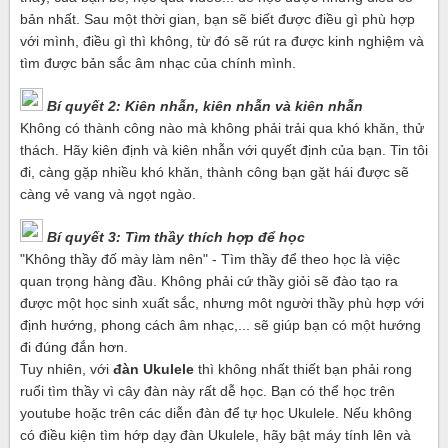
bản nhất. Sau một thời gian, bạn sẽ biết được điều gì phù hợp
với mình, điều gì thì không, từ đó sẽ rút ra được kinh nghiệm và
tìm được bản sắc âm nhạc của chính mình.
Bí quyết 2: Kiên nhẫn, kiên nhẫn và kiên nhẫn
Không có thành công nào mà không phải trải qua khó khăn, thử
thách. Hãy kiên định và kiên nhẫn với quyết định của bạn. Tin tôi
đi, càng gặp nhiều khó khăn, thành công bạn gặt hái được sẽ
càng vẻ vang và ngọt ngào.
Bí quyết 3: Tìm thầy thích hợp để học
"Không thầy đố mày làm nên" - Tìm thầy để theo học là việc
quan trọng hàng đầu. Không phải cứ thầy giỏi sẽ đào tạo ra
được một học sinh xuất sắc, nhưng môt người thầy phù hợp với
định hướng, phong cách âm nhạc,... sẽ giúp bạn có một hướng
đi đúng đắn hơn.
Tuy nhiên, với
đàn Ukulele
thì không nhất thiết bạn phải rong
ruổi tìm thầy vì cây đàn này rất dễ học. Bạn có thể học trên
youtube hoặc trên các diễn đàn để tự học Ukulele. Nếu không
có điều kiện tìm hớp dạy đàn Ukulele, hãy bật máy tính lên và