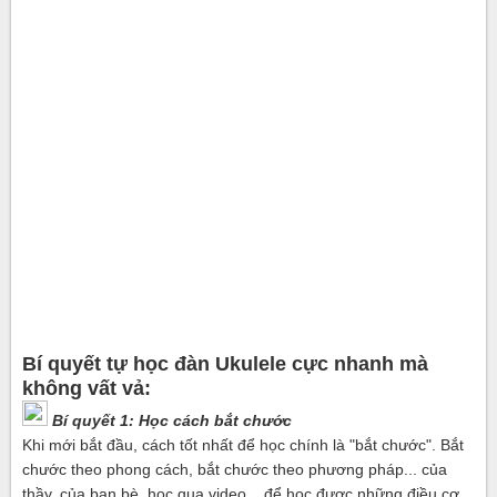
Bí quyết tự học đàn Ukulele cực nhanh mà
không vất vả:
Bí quyết 1: Học cách bắt chước
Khi mới bắt đầu, cách tốt nhất để học chính là "bắt chước". Bắt
chước theo phong cách, bắt chước theo phương pháp... của
thầy, của bạn bè, học qua video... để học được những điều cơ