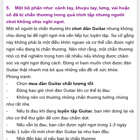
5. Một bộ phận như: cánh tay, khuỷu tay, lưng, vai hoặc
cổ đã bị chấn thương trong quá trình tập nhưng người
chơi không chịu nghỉ ngơi.
Một số người bị chấn thương khi
chơi đàn Guitar
nhưng không
chịu dừng lại để nghỉ ngơi mà vấn tiếp tục luyện tập. Sự cố gắng
này không phải là một điều khôn ngoan và cơ thể cần được nghỉ
ngơi nếu đang bị chấn thượng. Nên nhớ rằng, một chắn thương
nhỏ có thể nghiêm trọng hơn rất nhiều nếu không được chăm
sóc và nghỉ ngơi đúng cách. Đừng vì ham muốn chơi được
đàn
Guitar
thật nhanh mà bỏ qua những vấn đề về sức khỏe.
Phòng trành:
- Chọn
mua đàn Guitar chất lượng tốt
- Đừng bao giờ chơi đàn Guitar khi cơ thể bị đau
- Không nên coi thường những chấn thương tưởng chừng
như rất nhẹ
- Nếu bị đau khi đang
luyện tập Guitar
, bạn nên dừng lại và
cho cơ thể thư giãn để cơn đau chấm dứt.
- Nếu vẫn bị đau, bạn cần được nghỉ ngơi trong 1-3 ngày
hoặc 1 tuần rồi mới chơi đàn Guitar lại như ban đầu.
- Nhớ đến bác sĩ nếu bạn bị chấn thương