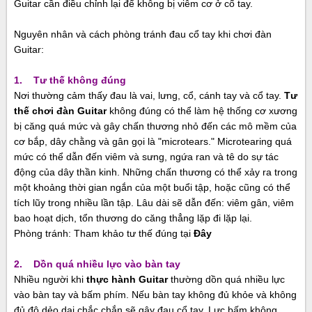
Guitar cần điều chỉnh lại để không bị viêm cơ ở cổ tay.
Nguyên nhân và cách phòng tránh đau cổ tay khi chơi đàn
Guitar:
1. Tư thế không đúng
Nơi thường cảm thấy đau là vai, lưng, cổ, cánh tay và cổ tay.
Tư
thế chơi đàn Guitar
không đúng có thể làm hệ thống cơ xương
bị căng quá mức và gây chấn thương nhỏ đến các mô mềm của
cơ bắp, dây chằng và gân gọi là "microtears." Microtearing quá
mức có thể dẫn đến viêm và sưng, ngứa ran và tê do sự tác
động của dây thần kinh. Những chấn thương có thể xảy ra trong
một khoảng thời gian ngắn của một buổi tập, hoặc cũng có thể
tích lũy trong nhiều lần tập. Lâu dài sẽ dẫn đến: viêm gân, viêm
bao hoạt dịch, tổn thương do căng thẳng lặp đi lặp lại.
Phòng tránh: Tham khảo tư thế đúng tại
Đây
2. Dồn quá nhiều lực vào bàn tay
Nhiều người khi
thực hành Guitar
thường dồn quá nhiều lực
vào bàn tay và bấm phím. Nếu bàn tay không đủ khỏe và không
đủ độ dẻo dai chắc chắn sẽ gây đau cổ tay. Lực bấm không