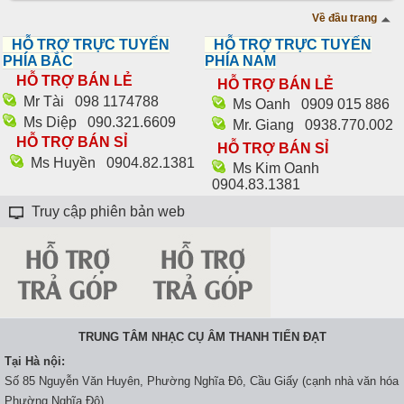
Về đầu trang
HỖ TRỢ TRỰC TUYẾN
HỖ TRỢ TRỰC TUYẾN
PHÍA BẮC
PHÍA NAM
HỖ TRỢ BÁN LẺ
HỖ TRỢ BÁN LẺ
Mr Tài
098 1174788‬
Ms Oanh
0909 015 886
Ms Diệp
090.321.6609
Mr. Giang
0938.770.002
HỖ TRỢ BÁN SỈ
HỖ TRỢ BÁN SỈ
Ms Huyền
0904.82.1381
Ms Kim Oanh
0904.83.1381
Truy cập phiên bản web
TRUNG TÂM NHẠC CỤ ÂM THANH TIẾN ĐẠT
Tại Hà nội:
Số 85 Nguyễn Văn Huyên, Phường Nghĩa Đô, Cầu Giấy (cạnh nhà văn hóa
Phường Nghĩa Đô)