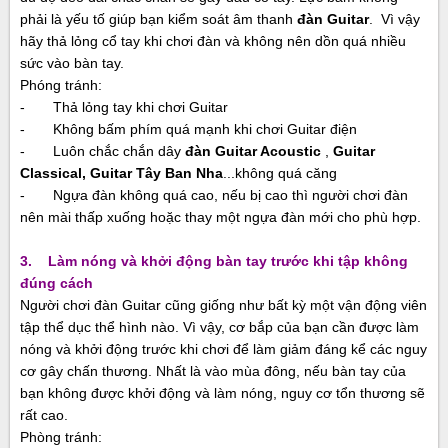
phải là yếu tố giúp bạn kiểm soát âm thanh
đàn Guitar
. Vì vậy
hãy thả lỏng cổ tay khi chơi đàn và không nên dồn quá nhiều
sức vào bàn tay.
Phóng tránh:
- Thả lỏng tay khi chơi Guitar
- Không bấm phím quá mạnh khi chơi Guitar điện
- Luôn chắc chắn dây
đàn Guitar Acoustic
,
Guitar
Classical
,
Guitar Tây Ban Nha
...không quá căng
- Ngựa đàn không quá cao, nếu bị cao thì người chơi đàn
nên mài thấp xuống hoặc thay một ngựa đàn mới cho phù hợp.
3. Làm nóng và khởi động bàn tay trước khi tập không
đúng cách
Người chơi
đàn Guitar
cũng giống như bất kỳ một vận động viên
tập thể dục thể hình nào. Vì vậy, cơ bắp của bạn cần được làm
nóng và khởi động trước khi chơi để làm giảm đáng kể các nguy
cơ gây chấn thương. Nhất là vào mùa đông, nếu bàn tay của
bạn không được khởi động và làm nóng, nguy cơ tổn thương sẽ
rất cao.
Phòng tránh: