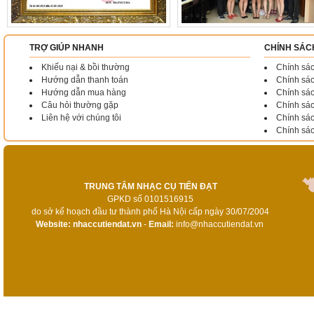
TRỢ GIÚP NHANH
CHÍNH SÁC
Khiếu nại & bồi thường
Chính sác
Hướng dẫn thanh toán
Chính sá
Hướng dẫn mua hàng
Chính sác
Câu hỏi thường gặp
Chính sác
Liên hệ với chúng tôi
Chính sá
Chính sá
TRUNG TÂM NHẠC CỤ TIẾN ĐẠT
GPKD số 0101516915
do sở kế hoạch đầu tư thành phố Hà Nội cấp ngày 30/07/2004
Website:
nhaccutiendat.vn
-
Email:
info@nhaccutiendat.vn