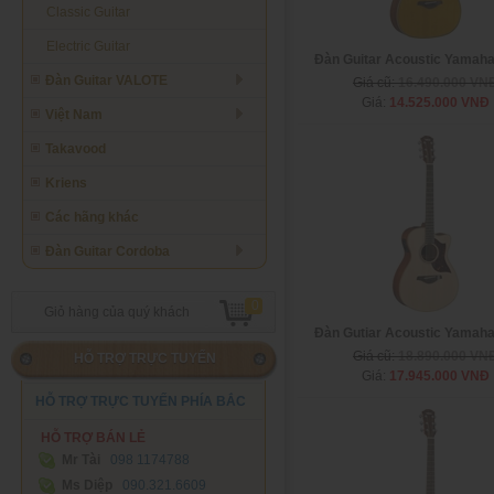
Classic Guitar
Electric Guitar
Đàn Guitar Acoustic Yamah
Đàn Guitar VALOTE
Giá cũ:
16.490.000 VN
Giá:
14.525.000 VNĐ
Việt Nam
Takavood
Kriens
Các hãng khác
Đàn Guitar Cordoba
0
Giỏ hàng của quý khách
Đàn Gutiar Acoustic Yamah
Giá cũ:
18.890.000 VN
HỖ TRỢ TRỰC TUYẾN
Giá:
17.945.000 VNĐ
HỖ TRỢ TRỰC TUYẾN PHÍA BẮC
HỖ TRỢ BÁN LẺ
Mr Tài
098 1174788‬
Ms Diệp
090.321.6609