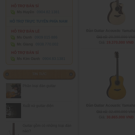
HỖ TRỢ BÁN SỈ
Ms Huyền
0904.82.1381
HỖ TRỢ TRỰC TUYẾN PHÍA NAM
Đàn Gutiar Acoustic Yamah
HỖ TRỢ BÁN LẺ
Giá cũ:
20.390.000 VN
Ms Oanh
0909 015 886
Giá:
19.370.000 VNĐ
Mr. Giang
0938.770.002
HỖ TRỢ BÁN SỈ
Ms Kim Oanh
0904.83.1381
TIN TỨC
Phân loại đàn guitar
Đàn Gutiar Acoustic Yamah
Xuất xứ guitar điện
Giá cũ:
32.490.000 VN
Giá:
30.865.000 VNĐ
Guitar gồm có những loại đàn
nào?