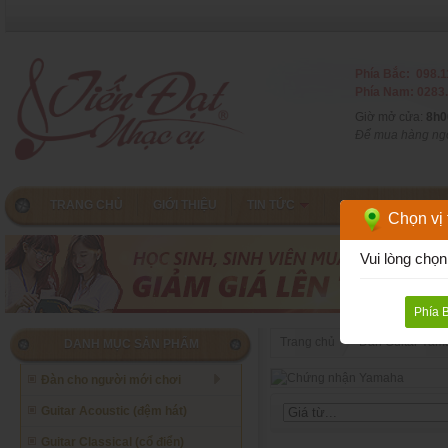
Phía Bắc: 098.1
Phía Nam: 0283.
Giờ mở cửa:
8h0
Để mua hàng ngoà
TRANG CHỦ
GIỚI THIỆU
TIN TỨC
CHƠI GUITAR
Chọn vị t
Vui lòng chọn
Phía 
Trang chủ
Đàn Guitar Yam
DANH MỤC SẢN PHẨM
Đàn cho người mới chơi
Guitar Acoustic (đệm hát)
Guitar Classical (cổ điển)