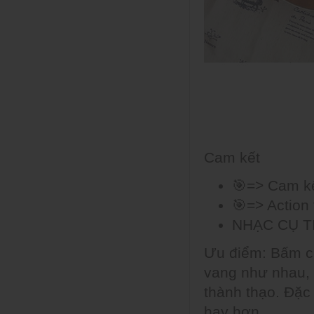
Cam kết
🎯=> Cam kết
🎯=> Action
NHẠC CỤ T
Ưu điểm: Bấm cự
vang như nhau, 
thành thạo. Đặc
hay hơn.