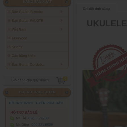
HÃNG SẢN XUẤT
Chi tiết tính năng
Đàn Guitar Yamaha
UKULELE
Đàn Guitar VALOTE
Việt Nam
Takavood
Kriens
Các hãng khác
Đàn Guitar Cordoba
0
Giỏ hàng của quý khách
HỖ TRỢ TRỰC TUYẾN
HỖ TRỢ TRỰC TUYẾN PHÍA BẮC
HỖ TRỢ BÁN LẺ
Mr Tài
098 1174788‬
Ms Diệp
090.321.6609