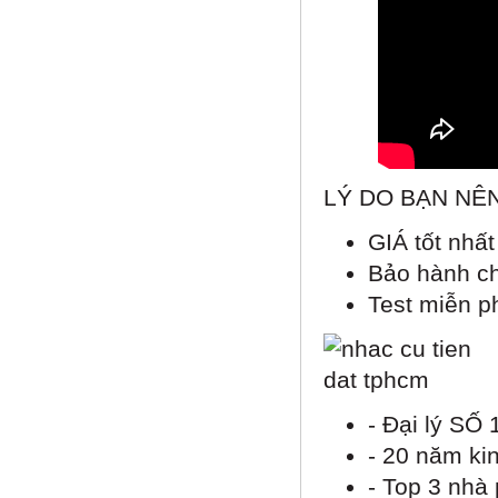
LÝ DO BẠN NÊ
GIÁ tốt nhấ
Bảo hành c
Test miễn p
- Đại lý SỐ
- 20 năm ki
- Top 3 nhà