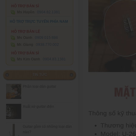
HỖ TRỢ BÁN SỈ
Ms Huyền
0904.82.1381
HỖ TRỢ TRỰC TUYẾN PHÍA NAM
HỖ TRỢ BÁN LẺ
Ms Oanh
0909 015 886
Mr. Giang
0938.770.002
HỖ TRỢ BÁN SỈ
Ms Kim Oanh
0904.83.1381
TIN TỨC
Phân loại đàn guitar
Xuất xứ guitar điện
Thông số kỹ thu
Thương hiệ
Guitar gồm có những loại đàn
nào?
Model: U-2