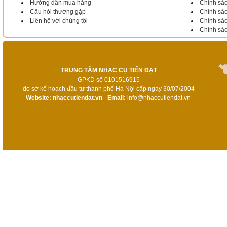
Hướng dẫn mua hàng
Chính sác
Câu hỏi thường gặp
Chính sác
Liên hệ với chúng tôi
Chính sá
Chính sá
TRUNG TÂM NHẠC CỤ TIẾN ĐẠT
GPKD số 0101516915
do sở kế hoạch đầu tư thành phố Hà Nội cấp ngày 30/07/2004
Website:
nhaccutiendat.vn
-
Email:
info@nhaccutiendat.vn