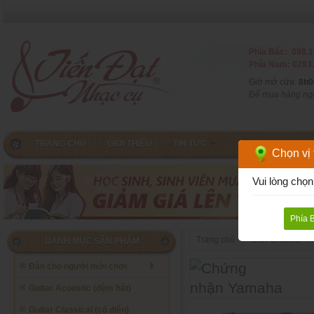
Phía Bắc: 098.1
Phía Nam: 0283.
Giờ mở cửa:
8h0
Để mua hàng ngoà
TRANG CHỦ
GIỚI THIỆU
TIN TỨC
CHƠI GUITAR
Chọn vị t
Vui lòng chọn
Phía 
Trang chủ
Đàn UKulele
DANH MỤC SẢN PHẨM
Đàn cho người mới chơi
Guitar Acoustic (đệm hát)
Guitar Classical (cổ điển)