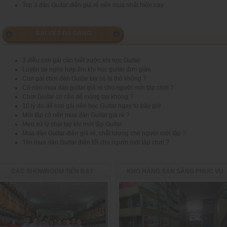
Top 3 đàn Guitar điện giá rẻ nên mua nhất hiện nay
BÀI VIẾT ĐÃ ĐĂNG
3 điều con gái cần biết trước khi học Guitar
Luyện tai nghe hợp âm khi học guitar đơn giản
Con gái chơi đàn Guitar tay có bị thô không ?
Có nên mua đàn guitar giá rẻ cho người mới tập chơi ?
Chơi Guitar có cần để móng tay không ?
10 lý do để con gái nên học Guitar ngay từ bây giờ
Mới tập có nên mua đàn Guitar giá rẻ ?
Mẹo xử lý chai tay khi mới tập Guitar
Mua đàn Guitar điện giá rẻ, chất lượng cho người mới tập ?
Tìm mua đàn Guitar điện tốt cho người mới tập chơi ?
CÁC SHOWROOM TIẾN ĐẠT
KHO HÀNG SẴN SÀNG PHỤC VỤ