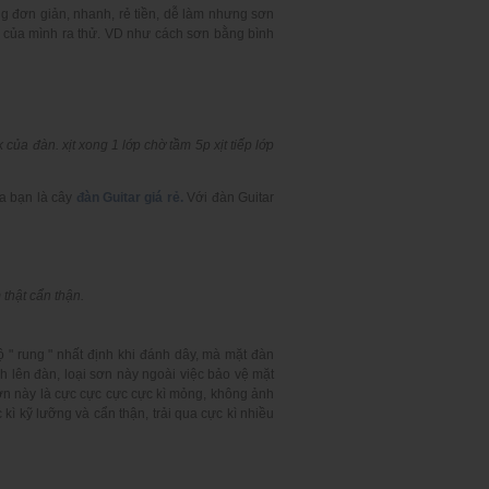
g đơn giản, nhanh, rẻ tiền, dễ làm nhưng sơn
n của mình ra thử. VD như cách sơn bằng bình
của đàn. xịt xong 1 lớp chờ tầm 5p xịt tiếp lớp
ủa bạn là cây
đàn Guitar giá rẻ.
Với đàn Guitar
 thật cẩn thận.
 " rung " nhất định khi đánh dây, mà mặt đàn
h lên đàn, loại sơn này ngoài việc bảo vệ mặt
n này là cực cực cực cực kì mỏng, không ảnh
kì kỹ lưỡng và cẩn thận, trải qua cực kì nhiều