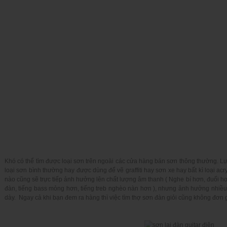
Khó có thể tìm được loại sơn trên ngoài các cửa hàng bán sơn thông thường. L
loại sơn bình thường hay được dùng để vẽ graffiti hay sơn xe hay bất kì loại acr
nào cũng sẽ trực tiếp ảnh hưởng lên chất lượng âm thanh ( Nghe bí hơn, đuối hơ
đàn, tiếng bass mỏng hơn, tiếng treb nghèo nàn hơn ), nhưng ảnh hưởng nhiều 
dày. Ngay cả khi bạn đem ra hàng thì việc tìm thợ sơn đàn giỏi cũng không đơn 