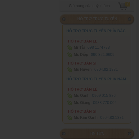
0
Giỏ hàng của quý khách
HỖ TRỢ TRỰC TUYẾN
HỖ TRỢ TRỰC TUYẾN PHÍA BẮC
HỖ TRỢ BÁN LẺ
Mr Tài
098 1174788‬
Ms Diệp
090.321.6609
HỖ TRỢ BÁN SỈ
Ms Huyền
0904.82.1381
HỖ TRỢ TRỰC TUYẾN PHÍA NAM
HỖ TRỢ BÁN LẺ
Ms Oanh
0909 015 886
Mr. Giang
0938.770.002
HỖ TRỢ BÁN SỈ
Ms Kim Oanh
0904.83.1381
TIN TỨC