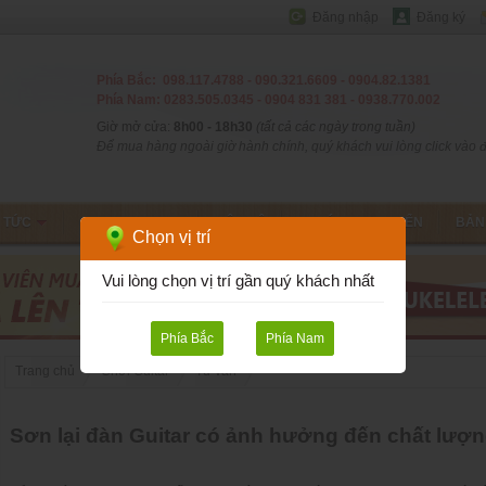
Đăng nhập
Đăng ký
Phía Bắc: 098.117.4788 - 090.321.6609 - 0904.82.1381
Phía Nam: 0283.505.0345 - 0904 831 381 - 0938.770.002
Giờ mở cửa:
8h00 - 18h30
(tất cả các ngày trong tuần)
Để mua hàng ngoài giờ hành chính, quý khách vui lòng click vào đâ
N TỨC
CHƠI GUITAR
LIÊN HỆ
T.TOÁN - V.CHUYỂN
BẢN
Chọn vị trí
Vui lòng chọn vị trí gần quý khách nhất
Phía Bắc
Phía Nam
Trang chủ
Chơi Guitar
Tư vấn
Sơn lại đàn Guitar có ảnh hưởng đến chất lượ