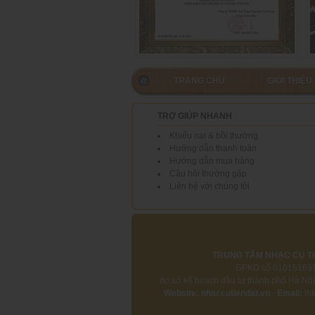
TRANG CHỦ
GIỚI THIỆU
TRỢ GIÚP NHANH
Khiếu nại & bồi thường
Hướng dẫn thanh toán
Hướng dẫn mua hàng
Câu hỏi thường gặp
Liên hệ với chúng tôi
TRUNG TÂM NHẠC CỤ TI
GPKD số 01015169
do sở kế hoạch đầu tư thành phố Hà Nộ
Website:
nhaccutiendat.vn
-
Email:
in