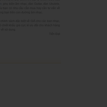
n,
phụ kiện âm nhạc, đàn Guitar,
đàn Ukulele
,
ếu bạn có nhu cầu cần mua hay cần tư vấn về
cùng bạn trên con đường âm nhạc.
hính sách đặc biệt về GIÁ cho các ban nhạc,
ó chiết khấu giá cực kì ưu đãi cho khách hàng
 về sử dụng.
Tiến Đạt