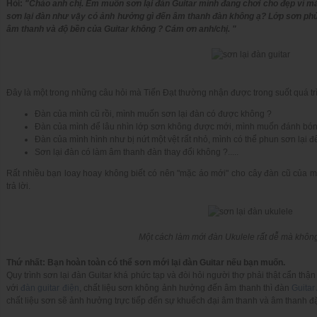
Hỏi:
"
Chào anh chị. Em muốn sơn lại
đàn Guitar
mình đang chơi cho đẹp vì mà
sơn lại đàn như vậy có ảnh hưởng gì đến âm thanh đàn không ạ? Lớp sơn ph
âm thanh và độ bền của Guitar không ? Cám ơn anh/chị. "
Đây là một trong những câu hỏi mà Tiến Đạt thường nhận được trong suốt quá tr
Đàn của mình cũ rồi, mình muốn sơn lại đàn có được không ?
Đàn của mình để lâu nhìn lớp sơn không được mới, mình muốn đánh bón
Đàn của mình hình như bị nứt một vệt rất nhỏ, mình có thể phun sơn lại đ
Sơn lại đàn có làm âm thanh đàn thay đổi không ?.....
Rất nhiều bạn loay hoay không biết có nên "mặc áo mới" cho cây đàn cũ của 
trả lời.
Một cách làm mới đàn Ukulele rất dễ mà không
Thứ nhất: Bạn hoàn toàn có thể sơn mới lại đàn Guitar nếu bạn muốn.
Quy trình sơn lại đàn Guitar khá phức tạp và đòi hỏi người thợ phải thật cẩn t
với
đàn guitar điện
, chất liệu sơn không ảnh hưởng đến âm thanh thì đàn
Guitar
chất liệu sơn sẽ ảnh hưởng trực tiếp đến sự khuếch đại âm thanh và âm thanh đ