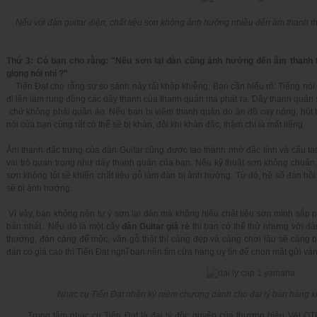
Nếu với đàn guitar điện, chất liệu sơn không ảnh hưởng nhiều đến âm thanh thì
Thứ 3: Có bạn cho rằng: "Nếu sơn lại đàn cũng ảnh hưởng đến âm thanh
giọng nói nhỉ ?"
Tiến Đạt cho rằng sự so sánh này rất khập khiễng. Bạn cần hiểu rõ: Tiếng nói 
đi lên làm rung động các dây thanh của thanh quản mà phát ra. Dây thanh quản
chứ không phải quần áo. Nếu bạn bị viêm thanh quản do ăn đồ cay nóng, hút th
nói của bạn cũng rất có thể sẽ bị khàn, đôi khi khàn đặc, thậm chí là mất tiếng.
Âm thanh đặc trưng của đàn Guitar cũng được tạo thành nhờ đặc tính và cấu tạ
vai trò quan trọng như dây thanh quản của bạn. Nếu kỹ thuật sơn không chuẩn,
sơn không tốt sẽ khiến chất liệu gỗ làm đàn bị ảnh hưởng. Từ đó, hệ số đàn hồ
sẽ bị ảnh hưởng.
Vì vậy, bạn không nên tự ý sơn lại đàn mà không hiểu chất liệu sơn mình sắp 
bản nhất. Nếu đó là một cây
đàn Guitar giá rẻ
thì bạn có thể thử nhưng với đà
thường, đàn càng để mộc, vân gỗ thật thì càng đẹp và càng chơi lâu sẽ càng 
đàn có giá cao thì Tiến Đạt nghĩ bạn nên tìm cửa hàng uy tín để chọn mặt gửi và
Nhạc cụ Tiến Đạt nhận kỷ niệm chương dành cho đại lý bán hàng x
Trung tâm nhạc cụ Tiến Đạt là đại lý độc quyền của thương hiệu
VALOT