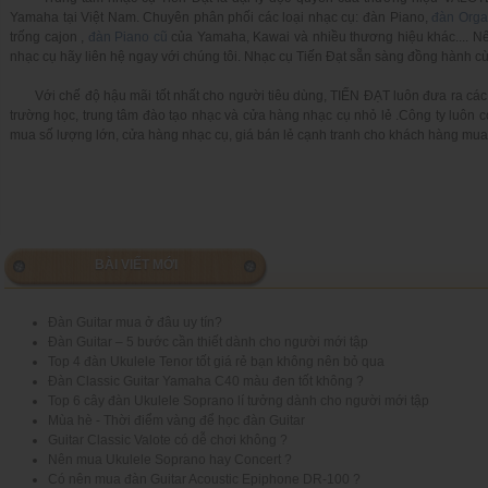
Yamaha tại Việt Nam. Chuyên phân phối các loại nhạc cụ: đàn Piano,
đàn Orga
trống cajon ,
đàn Piano cũ
của Yamaha, Kawai và nhiều thương hiệu khác.... N
nhạc cụ hãy liên hệ ngay với chúng tôi. Nhạc cụ Tiến Đạt sẵn sàng đồng hành 
Với chế độ hậu mãi tốt nhất cho người tiêu dùng, TIẾN ĐẠT luôn đưa ra các c
trường học, trung tâm đào tạo nhạc và cửa hàng nhạc cụ nhỏ lẻ .Công ty luôn c
mua số lượng lớn, cửa hàng nhạc cụ, giá bán lẻ cạnh tranh cho khách hàng mua
BÀI VIẾT MỚI
Đàn Guitar mua ở đâu uy tín?
Đàn Guitar – 5 bước cần thiết dành cho người mới tập
Top 4 đàn Ukulele Tenor tốt giá rẻ bạn không nên bỏ qua
Đàn Classic Guitar Yamaha C40 màu đen tốt không ?
Top 6 cây đàn Ukulele Soprano lí tưởng dành cho người mới tập
Mùa hè - Thời điểm vàng để học đàn Guitar
Guitar Classic Valote có dễ chơi không ?
Nên mua Ukulele Soprano hay Concert ?
Có nên mua đàn Guitar Acoustic Epiphone DR-100 ?