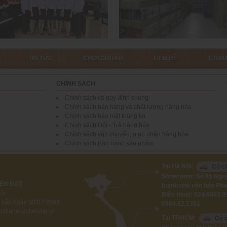
TIN TỨC
CHƠI GUITAR
LIÊN HỆ
T.TOÁ
CHÍNH SÁCH
Chính sách và quy định chung
Chính sách bán hàng và chất lượng hàng hóa
Chính sách bảo mật thông tin
Chính sách Đổi - Trả hàng hóa
Chính sách vận chuyển, giao nhận hàng hóa
Chính sách Bảo hành sản phẩm
Tại Hà Nội:
Có ch
Showroom: Số 85 Nguy
ẾN ĐẠT
(cạnh nhà văn hóa Ph
15
Điện thoại:
024.6663.99
i cấp ngày 30/07/2004
0904.82.1381
fo@nhaccutiendat.vn
Tại TP.HCM:
Có c