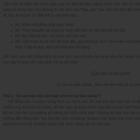
Trên một số diễn đàn thảo luận, bạn có thể bắt gặp những cách sơn đàn vô cùn
xong có hỏng đàn hay không thì chỉ bạn nào "bạo gan" mới dám lôi đàn đắt tiề
xịt, loại xịt tay có 15-20k một lọ của bạn này:
B1: Kiếm một đống giấy báo, nilon.
B2: Tháo nguyên cái body ra hoặc cần liền thì bác bọc kỹ cái cần.
B3: Bọc thật kỹ báo, chỉ chừa chỗ cần sơn.
B4: Cầm bình xịt xịt một lớp thật đều, giữ khoảng cách 30cm đến mặt back 
nữa. 3 lớp là đẹp. Nhớ chờ thật khô rồi dùng.
Với cách sơn đàn bằng bình xịt như trên bạn chỉ nên áp dụng nếu cây Guitar c
cao cấp thì bạn nên cân nhắc kỹ và cẩn thận.
Tự sơn lại đàn Guitar : Bạn nên tìm hiểu kỹ và làm
Thứ 2: Tại sao bạn cần cẩn thận khi sơn lại đàn Guitar ?
Để tiếng đàn ra được trung thực và chính xác, thì mặt top của đàn cần có độ
muốn rung thì phải đủ mỏng, đôi khi bạn sẽ thấy nhiều cây đàn có lớp sơn Finis
gỗ, nó còn làm cho miếng gỗ mỏng đó chắc chắn hơn. Nhưng độ dày của lớp sơ
hưởng đến tiếng đàn, lớp sơn tên nitro-cellulose lacquer này được lựa chọn cực 
quá trình pha chế và kiểm duyệt mới được dùng để sơn lên đàn.