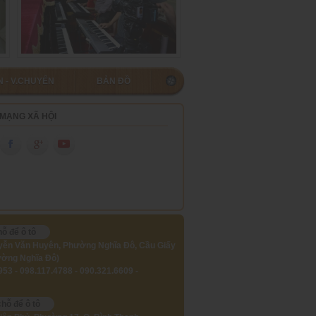
N - V.CHUYỂN
BẢN ĐỒ
MẠNG XÃ HỘI
ỗ để ô tô
ễn Văn Huyên, Phường Nghĩa Đô, Cầu Giấy
ường Nghĩa Đô)
53 - 098.117.4788 - 090.321.6609 -
hỗ để ô tô