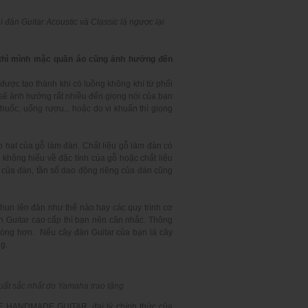
 đàn Guitar Acoustic và Classic là ngược lại
 thì mình mặc quần áo cũng ảnh hưởng đến
được tạo thành khi có luồng không khí từ phổi
 sẽ ảnh hưởng rất nhiều đến giọng nói của bạn
uốc, uống rượu... hoặc do vi khuẩn thì giọng
o hạt của gỗ làm đàn. Chất liệu gỗ làm đàn có
 không hiểu về đặc tính của gỗ hoặc chất liệu
i của đàn, tần số dao động riêng của đàn cũng
phun lên đàn như thế nào hay các quy trình cơ
n Guitar cao cấp thì bạn nên cân nhắc. Thông
bóng hơn. Nếu cây đàn Guitar của bạn là cây
ng.
uất sắc nhất do Yamaha trao tặng
E HANDMADE GUITAR
, đại lý chính thức của