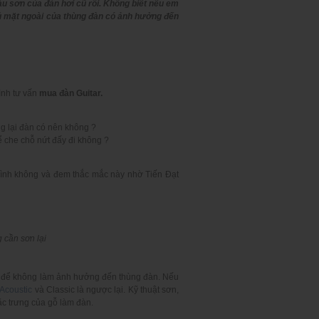
u sơn của đàn hơi cũ rồi. Không biết nếu em
ủ mặt ngoài của thùng đàn có ảnh hưởng đến
ình tư vấn
mua đàn Guitar.
g lại đàn có nên không ?
ể che chỗ nứt đấy đi không ?
mình không và đem thắc mắc này nhờ Tiến Đạt
 cần sơn lại
hận để không làm ảnh hưởng đến thùng đàn. Nếu
 Acoustic
và Classic là ngược lại. Kỹ thuật sơn,
ặc trưng của gỗ làm đàn.