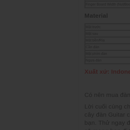
Finger Board Width (Nut/Bo
Material
Mặt trước
Mặt sau
Mặt bền/Rìa
Cần đàn
Mặt phím đàn
Ngựa đàn
Xuất xứ: Indon
Có nên mua đàn
Lời cuối cùng c
cây đàn Guitar c
bạn. Thử ngay đ