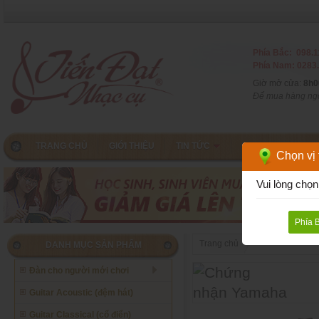
Phía Bắc: 098.1
Phía Nam: 0283.
Giờ mở cửa:
8h0
Để mua hàng ngoà
TRANG CHỦ
GIỚI THIỆU
TIN TỨC
CHƠI GUITAR
Chọn vị t
Vui lòng chọn
Phía 
Trang chủ
DANH MỤC SẢN PHẨM
Đàn cho người mới chơi
Guitar Acoustic (đệm hát)
Guitar Classical (cổ điển)