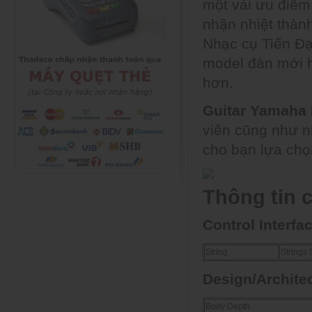
một vài ưu điểm
nhận nhiệt thành
Nhạc cụ Tiến Đ
model đàn mới h
hơn.
Guitar Yamaha
viên cũng như n
cho bạn lựa ch
Thông tin c
Control Interfa
String
Strings 
Design/Architec
Body Depth