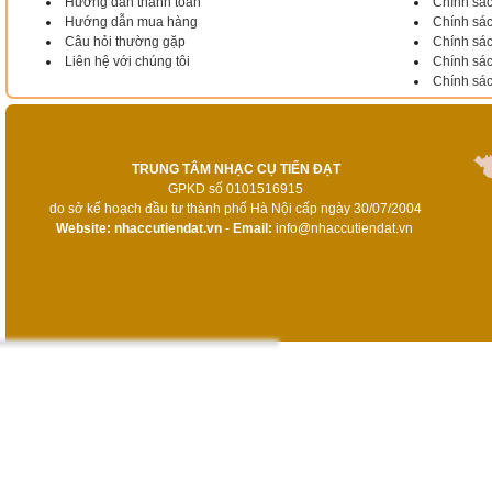
Hướng dẫn thanh toán
Chính sá
Hướng dẫn mua hàng
Chính sác
Câu hỏi thường gặp
Chính sác
Liên hệ với chúng tôi
Chính sá
Chính sá
TRUNG TÂM NHẠC CỤ TIẾN ĐẠT
GPKD số 0101516915
do sở kế hoạch đầu tư thành phố Hà Nội cấp ngày 30/07/2004
Website:
nhaccutiendat.vn
-
Email:
info@nhaccutiendat.vn