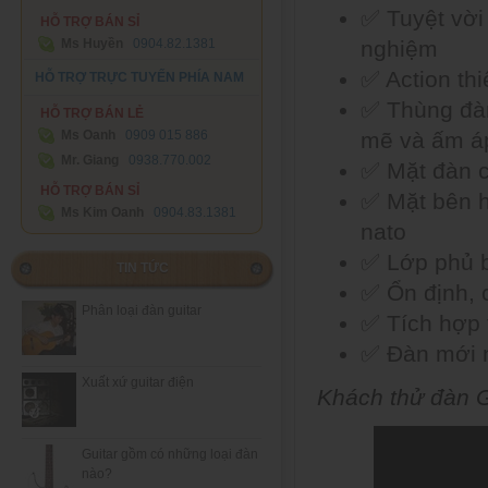
✅ Tuyệt vời
HỖ TRỢ BÁN SỈ
nghiệm
Ms Huyền
0904.82.1381
✅ Action th
HỖ TRỢ TRỰC TUYẾN PHÍA NAM
✅ Thùng đàn
HỖ TRỢ BÁN LẺ
mẽ và ấm á
Ms Oanh
0909 015 886
Mr. Giang
0938.770.002
✅ Mặt đàn 
HỖ TRỢ BÁN SỈ
✅ Mặt bên 
Ms Kim Oanh
0904.83.1381
nato
✅ Lớp phủ 
TIN TỨC
✅ Ổn định, 
Phân loại đàn guitar
✅ Tích hợp 
✅ Đàn mới 
Xuất xứ guitar điện
Khách thử đàn G
Guitar gồm có những loại đàn
nào?