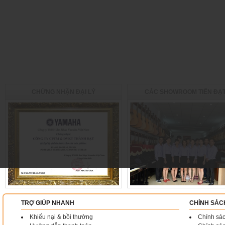
CHỨNG NHẬN ĐẠI LÝ
CÁC SHOWROOM TIẾN ĐẠ
TRỢ GIÚP NHANH
CHÍNH SÁC
Khiếu nại & bồi thường
Chính sác