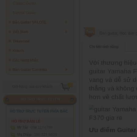
Classic Guitar
Electric Guitar
Đàn Guitar VALOTE
Việt Nam
Đàn guitar
,
Học đàn g
Takavood
Chi tiết tính năng
Kriens
Các hãng khác
Với thương hiệ
guitar Yamaha 
Đàn Guitar Cordoba
vang và dễ sử d
0
Giỏ hàng của quý khách
thẳng và không 
hơn về chất lượn
HỖ TRỢ TRỰC TUYẾN
HỖ TRỢ TRỰC TUYẾN PHÍA BẮC
HỖ TRỢ BÁN LẺ
Mr Tài
098 1174788‬
Ưu điểm
Guitar
Ms Diệp
090.321.6609